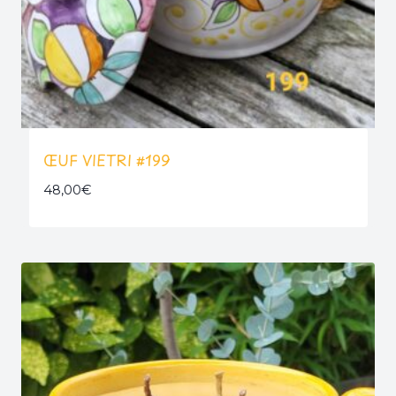
ŒUF VIETRI #199
48,00
€