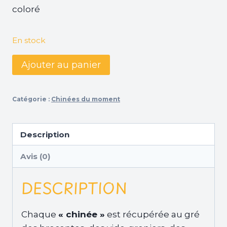
coloré
En stock
quantité
Ajouter au panier
de
Mug
Catégorie :
Chinées du moment
coloré
avec
cœurs
Description
#92
Avis (0)
DESCRIPTION
Chaque
« chinée »
est récupérée au gré