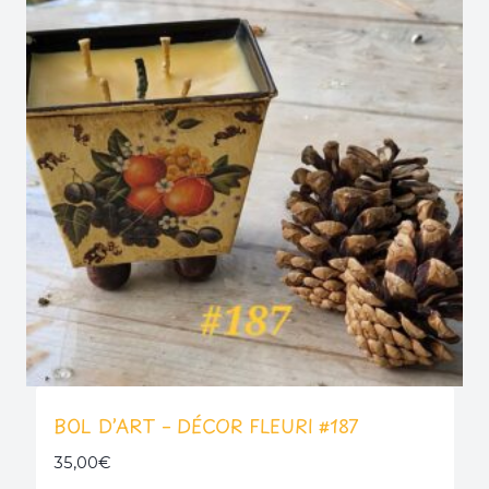
BOL D’ART – DÉCOR FLEURI #187
35,00
€