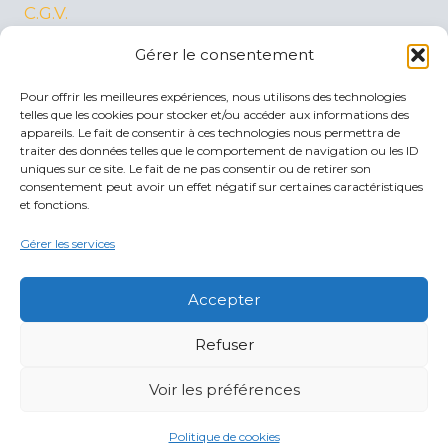
C.G.V.
Mentions Légales
Gérer le consentement
Protection des données
Pour offrir les meilleures expériences, nous utilisons des technologies
Politique de cookies (UE)
telles que les cookies pour stocker et/ou accéder aux informations des
appareils. Le fait de consentir à ces technologies nous permettra de
traiter des données telles que le comportement de navigation ou les ID
CONTACT
uniques sur ce site. Le fait de ne pas consentir ou de retirer son
consentement peut avoir un effet négatif sur certaines caractéristiques
et fonctions.
Mail :
contact@bebees.fr
Gérer les services
Tel. 07 56 85 20 39
Joignable tous les jours de 11:00 à 18:00
Accepter
Refuser
Voir les préférences
Politique de cookies
© 2026 Be Bees