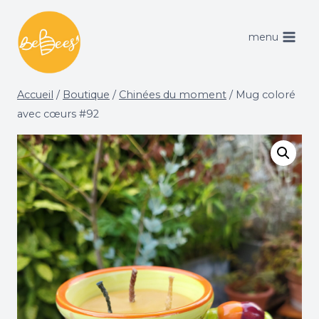
Aller
au
menu
contenu
Accueil
/
Boutique
/
Chinées du moment
/
Mug coloré
avec cœurs #92