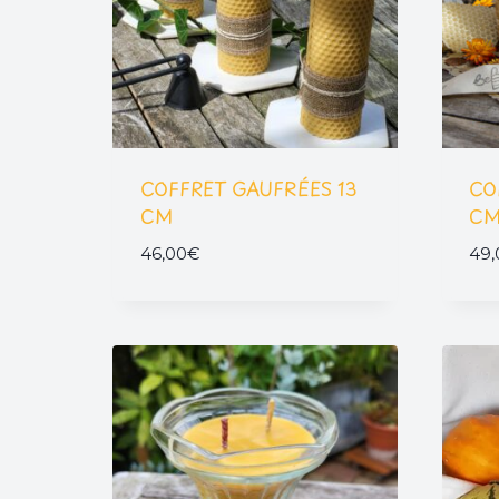
COFFRET GAUFRÉES 13
CO
CM
C
46,00
€
49,