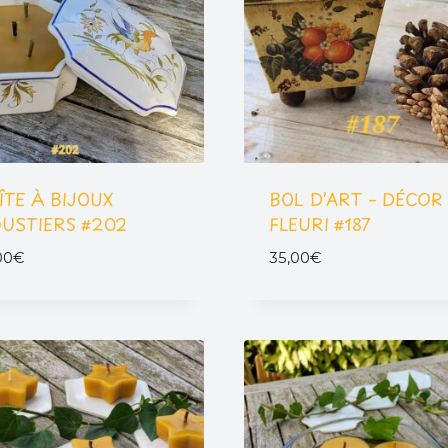
ÎTE À BIJOUX
BOL D’ART – DÉCOR
USTIERS #202
FLEURI #187
00
€
35,00
€