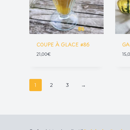
COUPE À GLACE #86
GA
21,00
€
15,
1
2
3
→