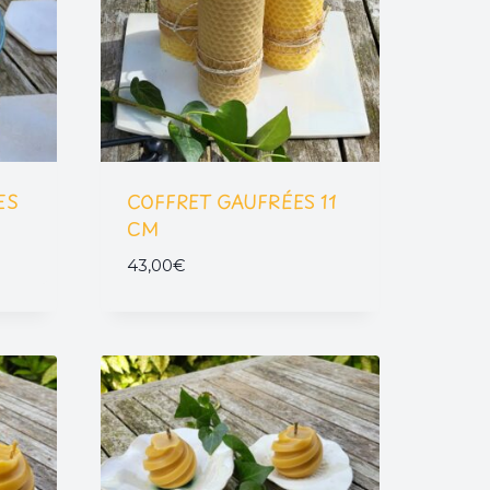
ES
COFFRET GAUFRÉES 11
CM
43,00
€