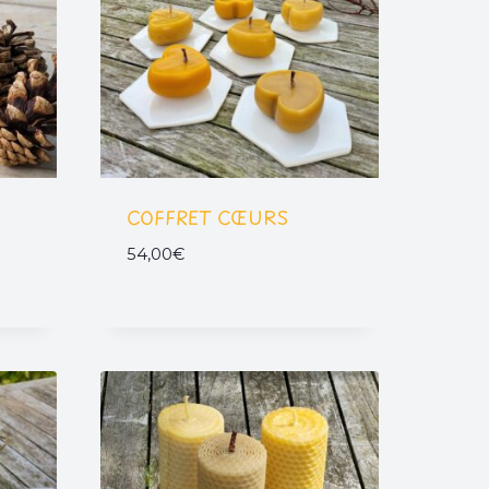
COFFRET CŒURS
54,00
€