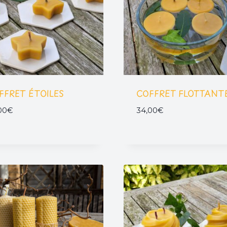
FFRET ÉTOILES
COFFRET FLOTTANT
00
€
34,00
€