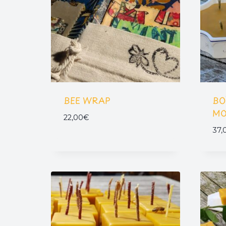
BEE WRAP
BO
MO
22,00
€
37,