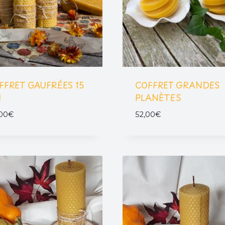
FFRET GAUFRÉES 15
COFFRET GRANDES
M
PLANÈTES
00
€
52,00
€