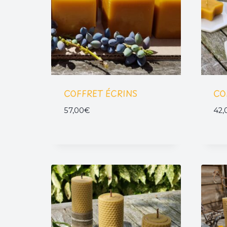
COFFRET ÉCRINS
CO
57,00
€
42,