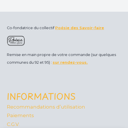
g
a
t
Co-fondatrice du collectif
Poésie des Savoir-faire
o
i
Remise en main propre de votre commande (sur quelques
r
communes du 92 et 95) :
sur rendez-vous.
e
INFORMATIONS
Recommandations d’utilisation
Paiements
C.G.V.