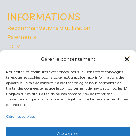
INFORMATIONS
Recommandations d’utilisation
Paiements
C.G.V.
Mentions Légales
Gérer le consentement
Protection des données
Pour offrir les meilleures expériences, nous utilisons des technologies
Politique de cookies (UE)
telles que les cookies pour stocker et/ou accéder aux informations des
appareils. Le fait de consentir à ces technologies nous permettra de
traiter des données telles que le comportement de navigation ou les ID
CONTACT
uniques sur ce site. Le fait de ne pas consentir ou de retirer son
consentement peut avoir un effet négatif sur certaines caractéristiques
et fonctions.
Mail :
contact@bebees.fr
Gérer les services
Tel. 07 56 85 20 39
Joignable tous les jours de 11:00 à 18:00
Accepter